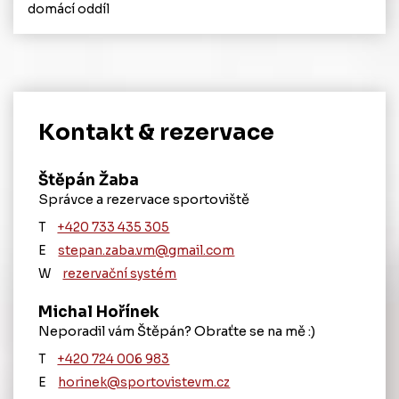
domácí oddíl
Kontakt & rezervace
Štěpán Žaba
Správce a rezervace sportoviště
T
‭+420 ‭733 435 305
E
stepan.zaba.vm@gmail.com
W
rezervační systém
Michal Hořínek
Neporadil vám Štěpán? Obraťte se na mě :)
T
+420 724 006 983
E
horinek@sportovistevm.cz