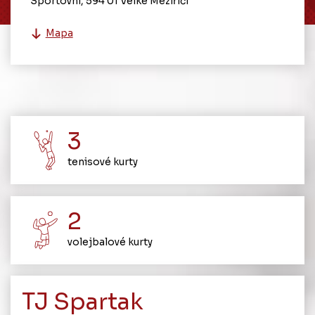
Sportovní, 594 01 Velké Meziříčí
Mapa
3
tenisové kurty
2
volejbalové kurty
TJ Spartak