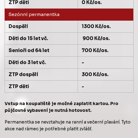
ZTP děti
0 Kč/os.
Sezónní permanentka
Dospělí
1300 Kč/os.
Děti do 15 let vč.
900 Kč/os.
Senioři od 64 let
700 Kč/os.
Děti do 3 let vč.
-
ZTP dospělí
300 Kč/os.
ZTP děti
-
Vstup na koupaliště je možné zaplatit kartou. Pro
půjčovné vybavení je nutná hotovost.
Permanentka se nevztahuje na ranní a večerní plavání. Tyto
akce nad rámec je potřebné platit zvlášť.