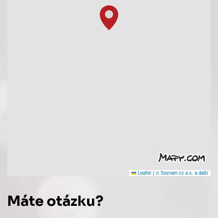
Leaflet
|
© Seznam.cz a.s. a další
Máte otázku?