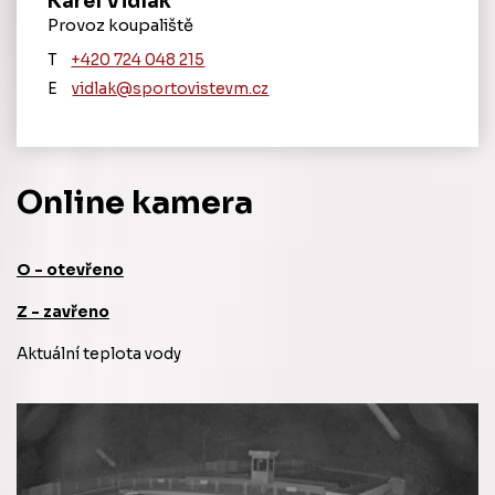
Karel Vidlák
Provoz koupaliště
T
‭+420 724 048 215‬
E
vidlak@sportovistevm.cz
Online kamera
O - otevřeno
Z - zavřeno
Aktuální teplota vody