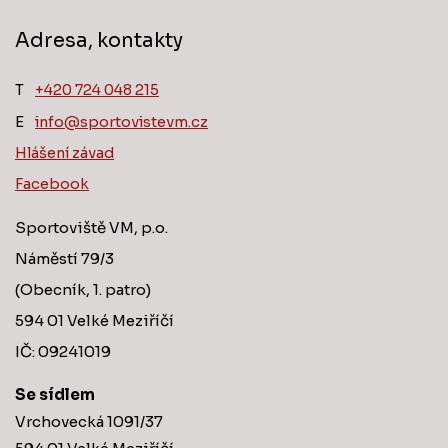
Adresa, kontakty
T
‭+420 724 048 215‬
E
info@sportovistevm.cz
Hlášení závad
Facebook
Sportoviště VM, p.o.
Náměstí 79/3
(Obecník, 1. patro)
594 01 Velké Meziříčí
IČ: 09241019
Se sídlem
Vrchovecká 1091/37